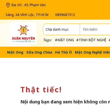
Địa chỉ :
A5 Phạm Văn
Sáng, Xã Vĩnh Lộc, TP.HCM
0899687312
Tags:
MẬT ONG
TINH BỘT NGHỆ
Mật Ong
Sữa Ong Chúa
Hà Thủ Ô
Mật Ong Nghệ Viê
Thật tiếc!
Nội dung bạn đang xem hiện không còn 