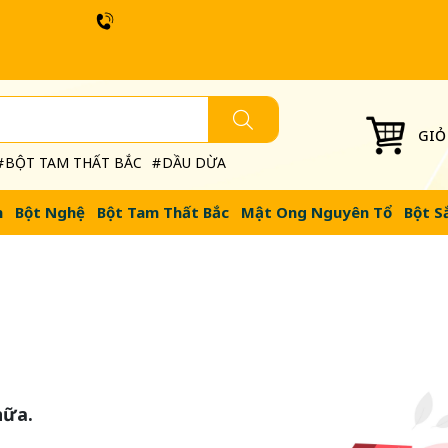
GIỎ
BỘT TAM THẤT BẮC
DẦU DỪA
n
Bột Nghệ
Bột Tam Thất Bắc
Mật Ong Nguyên Tổ
Bột S
nữa.